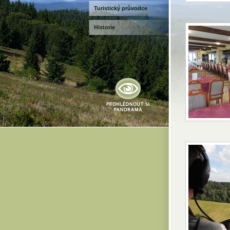
Turistický průvodce
Historie